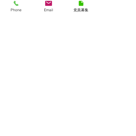
4/file.mp4
Phone
Email
党員募集
ご報告
​日本維新の会 長崎県総支部
〒850-0035 長崎県長崎市元船町7番3号
松永ビル1F
電話番号
095-895-8752
FAX番号
095-895-8753