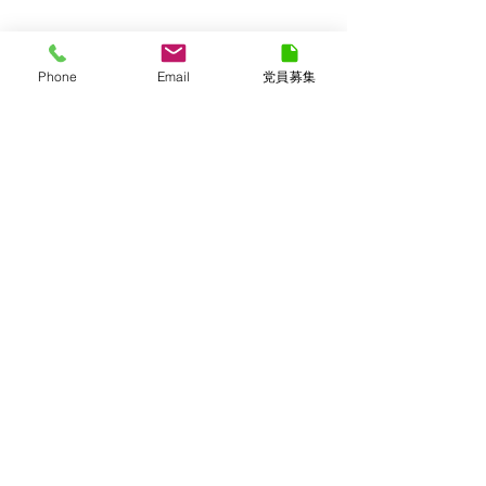
Phone
Email
党員募集
​日本維新の会 長崎県総支部
〒850-0035 長崎県長崎市元船町7番3号
松永ビル1F
令和5年度長崎県総支部定期大会
電話番号
095-895-8752
FAX番号
095-895-8753
メールアドレス
nagasaki@o-ishin.jp
プライバシーポリシー ＞
©日本維新の会 長崎県総支部